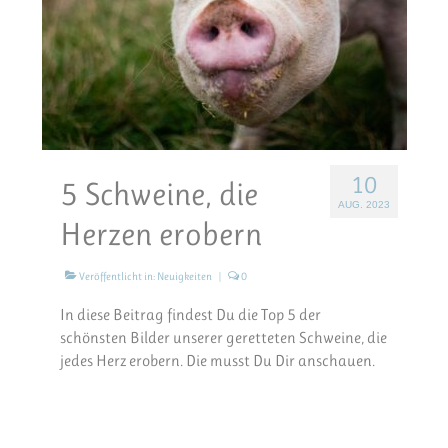
10
5 Schweine, die
AUG. 2023
Herzen erobern
Veröffentlicht in:
Neuigkeiten
|
0
In diese Beitrag findest Du die Top 5 der
schönsten Bilder unserer geretteten Schweine, die
jedes Herz erobern. Die musst Du Dir anschauen.