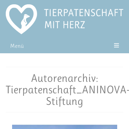
Menü
Patentiere
Pat*in werden
Autorenarchiv:
Patenschaft verschenken
Tierpatenschaft_ANINOVA
Blog
Stiftung
FAQ