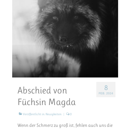
8
Abschied von
FEB. 2024
Füchsin Magda
Veröffentlicht in:
Neuigkeiten
|
0
Wenn der Schmerz zu groß ist, fehlen auch uns die