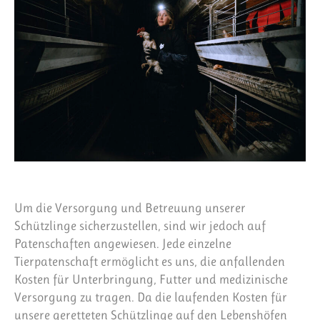
Um die Versorgung und Betreuung unserer
Schützlinge sicherzustellen, sind wir jedoch auf
Patenschaften angewiesen. Jede einzelne
Tierpatenschaft ermöglicht es uns, die anfallenden
Kosten für Unterbringung, Futter und medizinische
Versorgung zu tragen. Da die laufenden Kosten für
unsere geretteten Schützlinge auf den Lebenshöfen