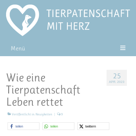
Menü
Patentiere
Wie eine
25
Pat*in werden
APR. 2023
Tierpatenschaft
Patenschaft verschenken
Leben rettet
Blog
FAQ
Veröffentlicht in:
Neuigkeiten
|
9
teilen
teilen
twittern