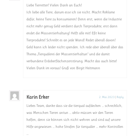
Liebe Tierretter! Vielen Dank an Euch!
Ich liebe alle Tiere, darum esse ich sie nicht. Macht Reklame
dafür, keine Tiere zu konsumieren! Denn erst, wenn die Industrie
nicht mehr genug Geld verdient durch Tierprodukte, erst dann
endet die Massentierhaltung! Helft alle mit! Eßt keine
Tierprodukte! Schreibt es an jede Wand! Redet überall davon!
Geld kann ich leider nicht spenden. Ich rede aber überall über das
Thema „Tierquälerei der Massentierhaltun“ und die damit
verbundene Erdoberflächenzerstörung. Macht das auch bitte!
Vielen Dank im voraus! Gruß von Birgit Heitmann
Karin Erker
2. Mai 2023
|
Reply
Liebes Team, danke dass sie die tierqual aufdecken … schrecklich,
was Menschen Tieren antun … aktiv müssen wir den Tieren
helfen, denn sie können sich nicht wehren und sind auf unsere
Hilfe angewiesen … hohe Strafen für tierquäler … mehr Kontrollen
…