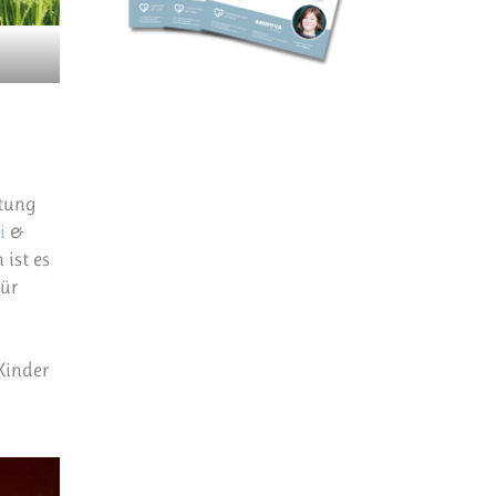
ltung
i
&
ist es
für
Kinder