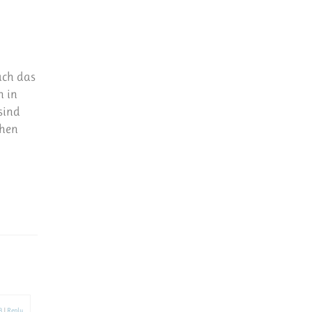
uch das
h in
sind
chen
3
|
Reply