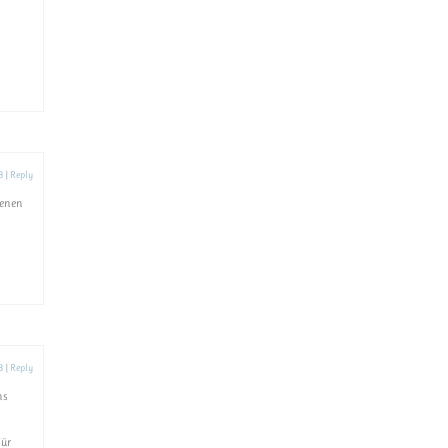
3
|
Reply
denen
3
|
Reply
ns
Für