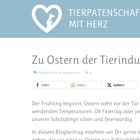
Zu Ostern der Tierind
Veröffentlicht in:
Neuigkeiten
|
14
teilen
teilen
twittern
Der Frühling beginnt, Ostern steht vor der Tü
werdenden Temperaturen. Ob Feiertag oder jede
unserer Schützlinge schön und feierwürdig.
In diesem Blogbeitrag möchten wir Dir gerne e
geben, die wir einst zu Ostern aus Schlachth