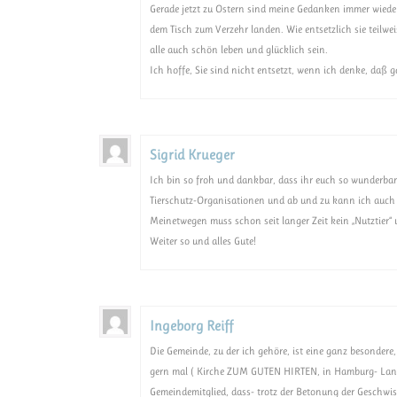
Gerade jetzt zu Ostern sind meine Gedanken immer wiede
dem Tisch zum Verzehr landen. Wie entsetzlich sie teilwe
alle auch schön leben und glücklich sein.
Ich hoffe, Sie sind nicht entsetzt, wenn ich denke, daß
Sigrid Krueger
Ich bin so froh und dankbar, dass ihr euch so wunderbar 
Tierschutz-Organisationen und ab und zu kann ich auch
Meinetwegen muss schon seit langer Zeit kein „Nutztier“ 
Weiter so und alles Gute!
Ingeborg Reiff
Die Gemeinde, zu der ich gehöre, ist eine ganz besondere
gern mal ( Kirche ZUM GUTEN HIRTEN, in Hamburg- Lange
Gemeindemitglied, dass- trotz der Betonung der Geschwi