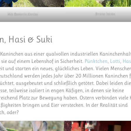
Bruno heute
Mit Retterin Denise
n, Hasi & Suki
r Kaninchen aus einer qualvollen industriellen Kaninchenha
n sie auf einem Lebenshof in Sicherheit.
Pünktchen
,
Lotti
,
Has
t und starten ein neues, glückliches Leben. Vielen Menschen 
Deutschland werden jedes Jahr über 20 Millionen Kaninchen 
züchtet, ausgebeutet und schließlich getötet. Dabei leiden die
se, teilweise isoliert in engen Käfigen, in denen sie keine
eichend Platz zur Bewegung haben. Ostern verbinden viele 
igkeiten bringen und Eier verstecken. In der Realität sind
ch, oder?