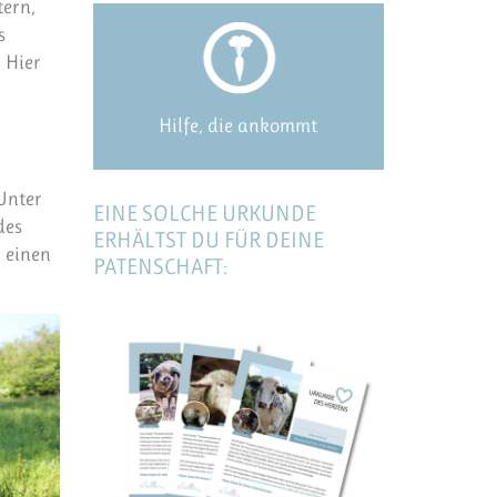
tern,
s
 Hier
Hilfe, die ankommt
Unter
EINE SOLCHE URKUNDE
des
ERHÄLTST DU FÜR DEINE
d einen
PATENSCHAFT: