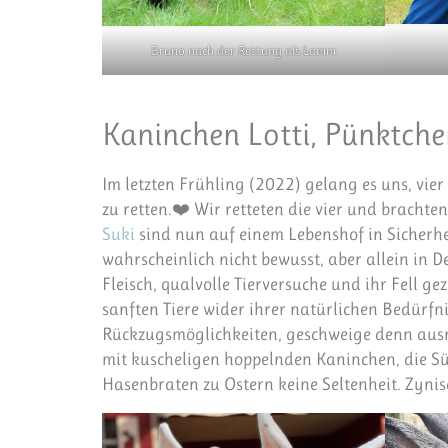
Bruno nach der Rettung als Lamm
Kaninchen Lotti, Pünktche
Im letzten Frühling (2022) gelang es uns, vie
zu retten.❤️ Wir retteten die vier und brachte
Suki
sind nun auf einem Lebenshof in Sicherhei
wahrscheinlich nicht bewusst, aber allein in 
Fleisch, qualvolle Tierversuche und ihr Fell ge
sanften Tiere wider ihrer natürlichen Bedürfnis
Rückzugsmöglichkeiten, geschweige denn ausr
mit kuscheligen hoppelnden Kaninchen, die Süß
Hasenbraten zu Ostern keine Seltenheit. Zynis