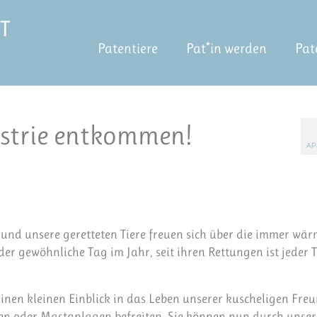
Patentiere
Pat*in werden
Pat
ustrie entkommen!
AP
r und unsere geretteten Tiere freuen sich über die immer wä
r gewöhnliche Tag im Jahr, seit ihren Rettungen ist jeder 
inen kleinen Einblick in das Leben unserer kuscheligen Fre
öfen oder Mastanlagen befreiten. Sie können nun durch unser