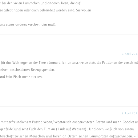
r bei den vielen Lämmchen und anderen Tieen, die auf
ise gelebt haben oder auch behandelt worden sind. Sie wollen
 ganz etwas anderes verchwinden muß.
9. April 202
für das Wohlergehen der Tiere kümmert. Ich unterschreibe stets die Petitionen der verschie
 einen bescheidenen Betrag spenden.
und kein Fisch mehr sterben.
9. April 202
, mit tierfreundlichem Pastor, vegan/ vegetarisch ausgerichteten Festen und mehr. Googlet u
nfelde )und seht Euch den Film an ( Link auf Webseite) . Und doch weiß ich von einem
sterschaft zwischen Menschen und Tieren an Ostern seinen Lammbraten aufzuschreiben. – 