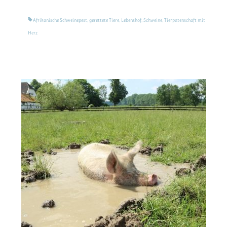
Afrikanische Schweinepest
,
gerettete Tiere
,
Lebenshof
,
Schweine
,
Tierpatenschaft mit
Herz