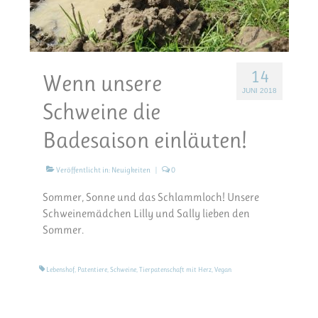
14
Wenn unsere
JUNI 2018
Schweine die
Badesaison einläuten!
Veröffentlicht in:
Neuigkeiten
|
0
Sommer, Sonne und das Schlammloch! Unsere
Schweinemädchen Lilly und Sally lieben den
Sommer.
Lebenshof
,
Patentiere
,
Schweine
,
Tierpatenschaft mit Herz
,
Vegan