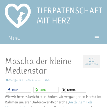
Menü
Patentiere
Mascha der kleine
10
Pat*in werden
MÄRZ 2020
Medienstar
Patenschaft verschenken
Blog
Veröffentlicht in:
Neuigkeiten
|
0
FAQ
teilen
teilen
twittern
Wie wir bereits berichteten, haben wir vergangenen Herbst im
Rahmen unserer Undercover-Recherche „
An deinem Pelz