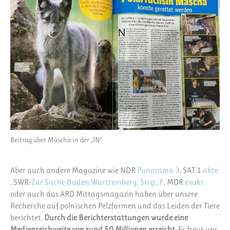
Beitrag über Mascha in der „IN“
Aber auch andere Magazine wie NDR
Panorama 3
, SAT.1
akte
, SWR-
Zur Sache Baden Württemberg
,
Strg_F
, MDR
exakt
oder auch das ARD Mittagsmagazin haben über unsere
Recherche auf polnischen Pelzfarmen und das Leiden der Tiere
berichtet.
Durch die Berichterstattungen wurde eine
Medienreichweite von rund 50 Millionen erreicht.
Es freut uns