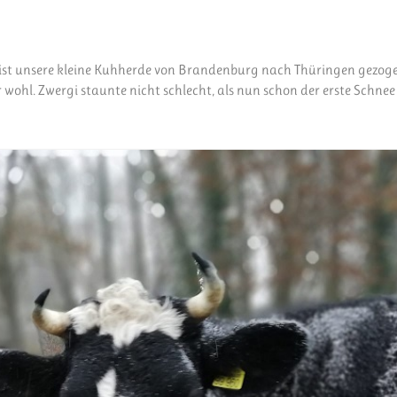
 ist unsere kleine Kuhherde von Brandenburg nach Thüringen gezogen
wohl. Zwergi staunte nicht schlecht, als nun schon der erste Schnee f