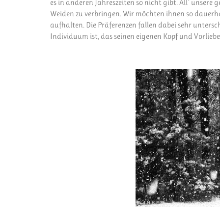
es in anderen Jahreszeiten so nicht gibt. All´ unsere 
Weiden zu verbringen. Wir möchten ihnen so dauerhaf
aufhalten. Die Präferenzen fallen dabei sehr untersch
Individuum ist, das seinen eigenen Kopf und Vorliebe