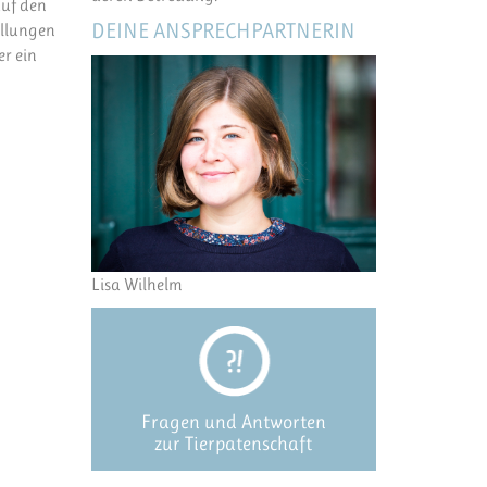
auf den
DEINE ANSPRECHPARTNERIN
allungen
er ein
Lisa Wilhelm
Fragen und Antworten
zur Tierpatenschaft