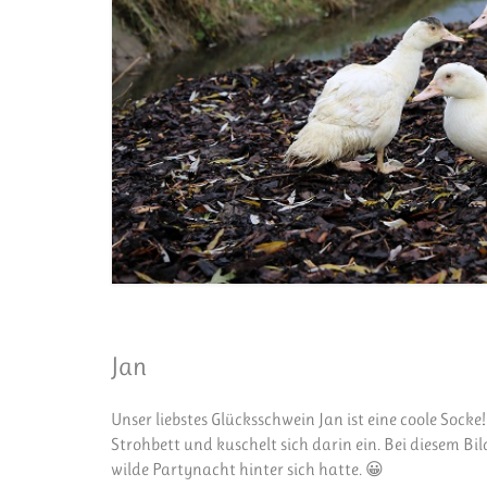
Jan
Unser liebstes Glücksschwein Jan ist eine coole Socke
Strohbett und kuschelt sich darin ein. Bei diesem Bi
wilde Partynacht hinter sich hatte. 😀