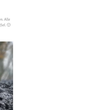
. Alle
iel. 🙂