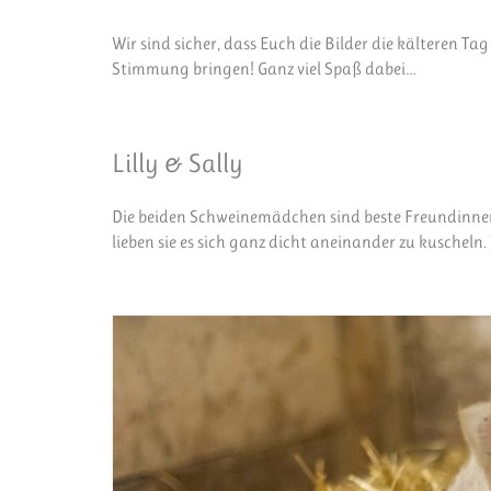
Wir sind sicher, dass Euch die Bilder die kälteren 
Stimmung bringen! Ganz viel Spaß dabei…
Lilly & Sally
Die beiden Schweinemädchen sind beste Freundinnen
lieben sie es sich ganz dicht aneinander zu kuscheln.