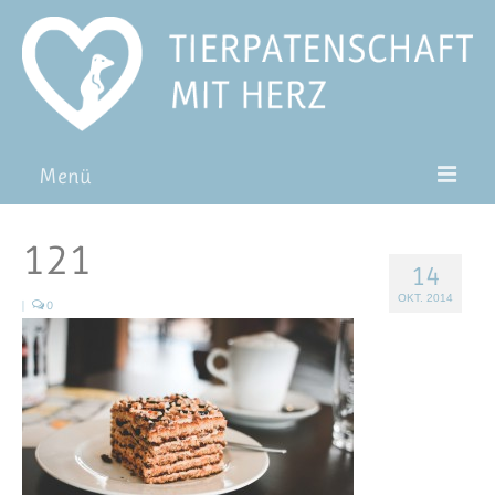
Menü
Patentiere
121
14
Pat*in werden
OKT. 2014
|
0
Patenschaft verschenken
Blog
FAQ