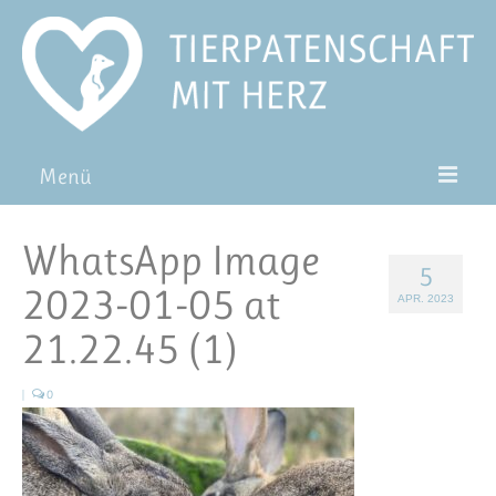
Menü
Patentiere
WhatsApp Image
5
Pat*in werden
2023-01-05 at
APR. 2023
Patenschaft verschenken
21.22.45 (1)
Blog
|
0
FAQ