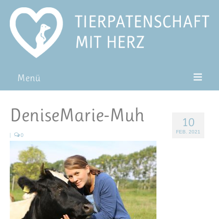
Menü
Patentiere
DeniseMarie-Muh
10
Pat*in werden
FEB. 2021
|
0
Patenschaft verschenken
Blog
FAQ