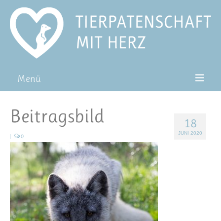
Menü
Patentiere
Beitragsbild
18
Pat*in werden
JUNI 2020
|
0
Patenschaft verschenken
Blog
FAQ