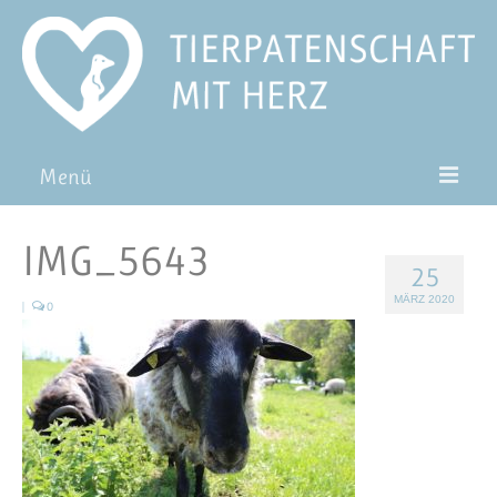
Menü
Patentiere
IMG_5643
25
Pat*in werden
MÄRZ 2020
|
0
Patenschaft verschenken
Blog
FAQ