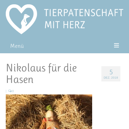
Menü
Patentiere
Nikolaus für die
5
Pat*in werden
Hasen
DEZ. 2018
Patenschaft verschenken
|
0
Blog
FAQ