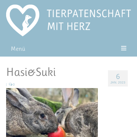
Menü
Patentiere
Hasi&Suki
6
Pat*in werden
JAN. 2023
|
0
Patenschaft verschenken
Blog
FAQ