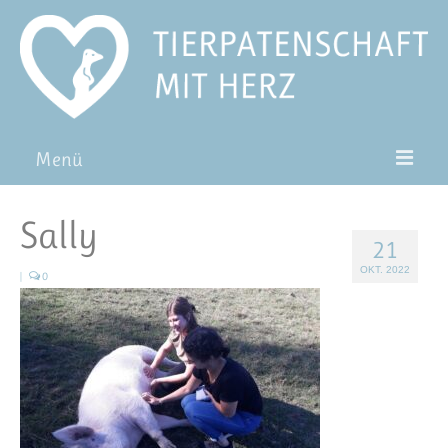
Menü
Patentiere
Sally
21
Pat*in werden
OKT. 2022
|
0
Patenschaft verschenken
Blog
FAQ