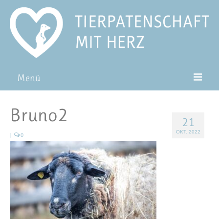
Menü
Patentiere
Bruno2
21
Pat*in werden
OKT. 2022
|
0
Patenschaft verschenken
Blog
FAQ