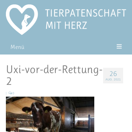
Menü
Patentiere
Uxi-vor-der-Rettung-
26
Pat*in werden
2
AUG. 2021
Patenschaft verschenken
|
0
Blog
FAQ