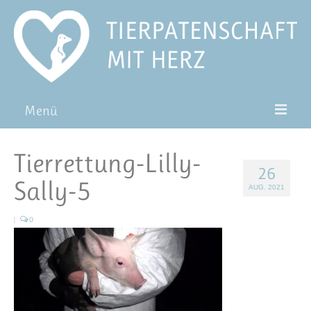
Menü
Patentiere
Tierrettung-Lilly-
26
Pat*in werden
Sally-5
AUG. 2021
Patenschaft verschenken
|
0
Blog
FAQ