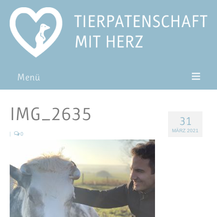
Menü
Patentiere
IMG_2635
31
Pat*in werden
MÄRZ 2021
|
0
Patenschaft verschenken
Blog
FAQ