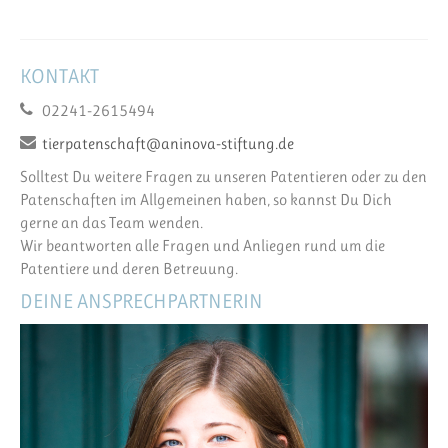
KONTAKT
02241-2615494
tierpatenschaft@aninova-stiftung.de
Solltest Du weitere Fragen zu unseren Patentieren oder zu den
Patenschaften im Allgemeinen haben, so kannst Du Dich
gerne an das Team wenden.
Wir beantworten alle Fragen und Anliegen rund um die
Patentiere und deren Betreuung.
DEINE ANSPRECHPARTNERIN