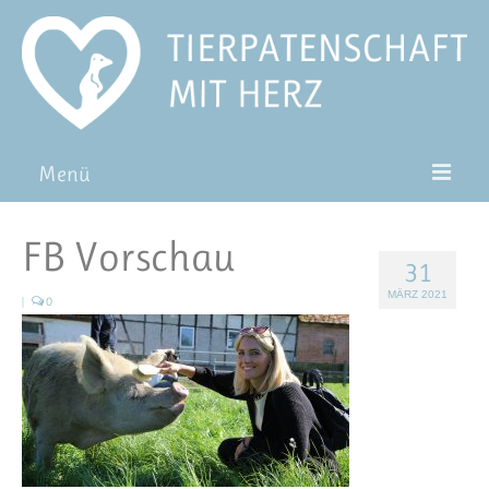
Menü
Patentiere
FB Vorschau
31
Pat*in werden
MÄRZ 2021
|
0
Patenschaft verschenken
Blog
FAQ