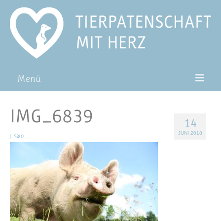
Menü
Patentiere
IMG_6839
14
Pat*in werden
JUNI 2018
|
0
Patenschaft verschenken
Blog
FAQ