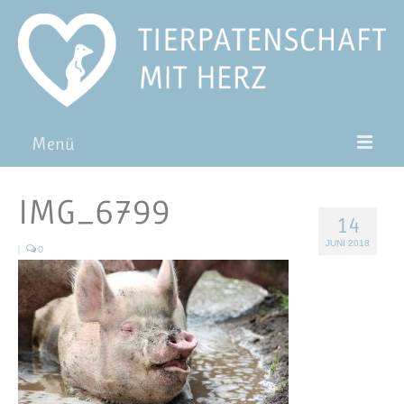
Menü
Patentiere
IMG_6799
14
Pat*in werden
JUNI 2018
|
0
Patenschaft verschenken
Blog
FAQ