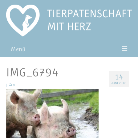
Menü
Patentiere
IMG_6794
14
Pat*in werden
JUNI 2018
|
0
Patenschaft verschenken
Blog
FAQ