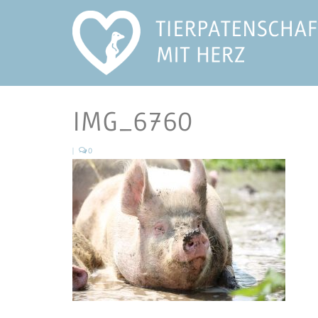
IMG_6760
|
0