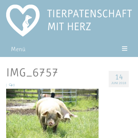
Menü
Patentiere
IMG_6757
14
Pat*in werden
JUNI 2018
|
0
Patenschaft verschenken
Blog
FAQ