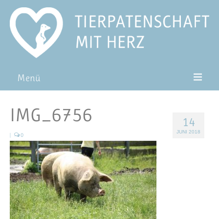
Menü
Patentiere
IMG_6756
14
Pat*in werden
JUNI 2018
|
0
Patenschaft verschenken
Blog
FAQ