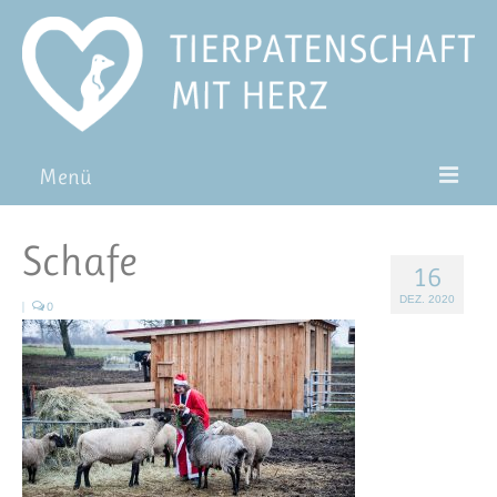
Menü
Patentiere
Schafe
16
Pat*in werden
DEZ. 2020
|
0
Patenschaft verschenken
Blog
FAQ