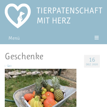
Menü
Patentiere
Geschenke
16
Pat*in werden
DEZ. 2020
|
0
Patenschaft verschenken
Blog
FAQ