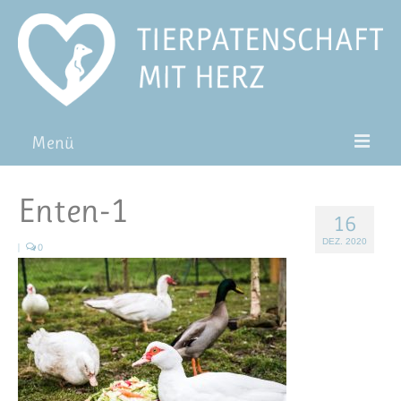
Menü
Patentiere
Enten-1
16
Pat*in werden
DEZ. 2020
|
0
Patenschaft verschenken
Blog
FAQ