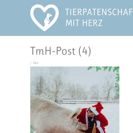
TmH-Post (4)
|
0