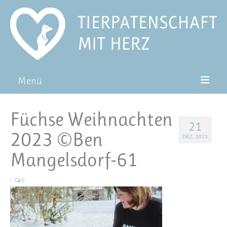
Menü
Patentiere
Füchse Weihnachten
21
Pat*in werden
2023 ©Ben
DEZ. 2023
Patenschaft verschenken
Mangelsdorf-61
Blog
|
0
FAQ