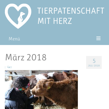
Menü
Patentiere
März 2018
5
Pat*in werden
JULI 2018
|
0
Patenschaft verschenken
Blog
FAQ