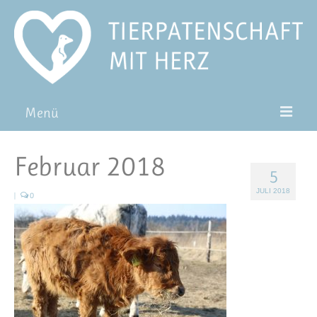
Menü
Patentiere
Februar 2018
5
Pat*in werden
JULI 2018
|
0
Patenschaft verschenken
Blog
FAQ