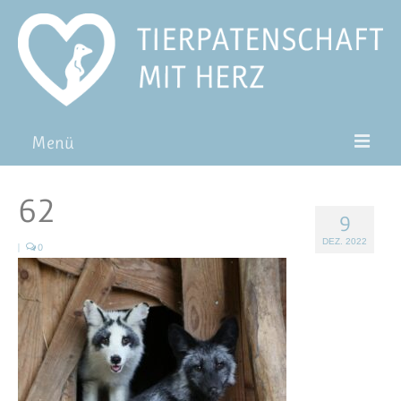
Menü
Patentiere
62
9
Pat*in werden
DEZ. 2022
|
0
Patenschaft verschenken
Blog
FAQ