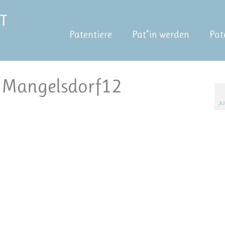
Patentiere
Pat*in werden
Pat
n Mangelsdorf12
JU