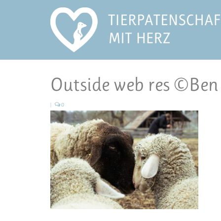
Outside web res ©Be
|
0