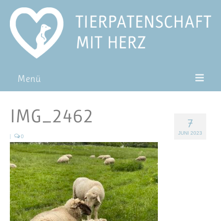
Menü
Patentiere
IMG_2462
7
Pat*in werden
JUNI 2023
|
0
Patenschaft verschenken
Blog
FAQ