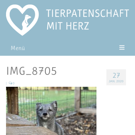
Menü
Patentiere
IMG_8705
27
Pat*in werden
JAN. 2020
|
0
Patenschaft verschenken
Blog
FAQ