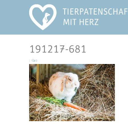
191217-681
|
0