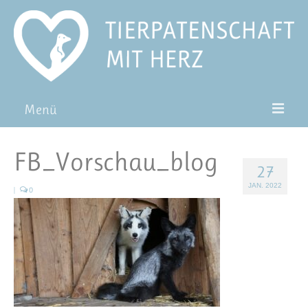
Menü
Patentiere
FB_Vorschau_blog
27
Pat*in werden
JAN. 2022
|
0
Patenschaft verschenken
Blog
FAQ