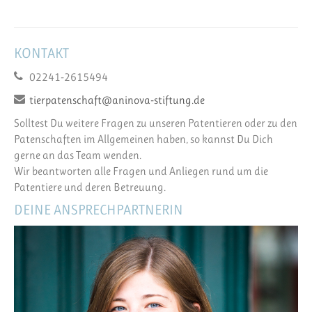
KONTAKT
02241-2615494
tierpatenschaft@aninova-stiftung.de
Solltest Du weitere Fragen zu unseren Patentieren oder zu den
Patenschaften im Allgemeinen haben, so kannst Du Dich
gerne an das Team wenden.
Wir beantworten alle Fragen und Anliegen rund um die
Patentiere und deren Betreuung.
DEINE ANSPRECHPARTNERIN