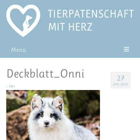
Menü
Patentiere
Deckblatt_Onni
27
Pat*in werden
JAN. 2022
|
0
Patenschaft verschenken
Blog
FAQ