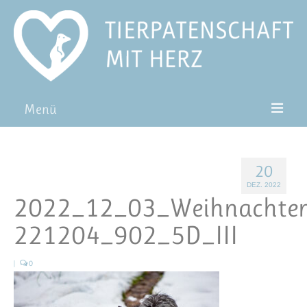
Menü
Patentiere
20
Pat*in werden
DEZ. 2022
2022_12_03_Weihnachte
Patenschaft verschenken
221204_902_5D_III
Blog
FAQ
|
0