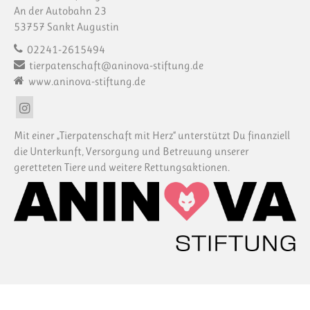
An der Autobahn 23
53757 Sankt Augustin
02241-2615494
tierpatenschaft@aninova-stiftung.de
www.aninova-stiftung.de
Mit einer „Tierpatenschaft mit Herz“ unterstützt Du finanziell
die Unterkunft, Versorgung und Betreuung unserer
geretteten Tiere und weitere Rettungsaktionen.