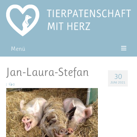
Menü
Patentiere
Jan-Laura-Stefan
30
Pat*in werden
JUNI 2021
|
0
Patenschaft verschenken
Blog
FAQ