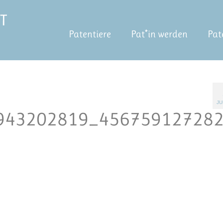
Patentiere
Pat*in werden
Pat
JU
943202819_45675912728