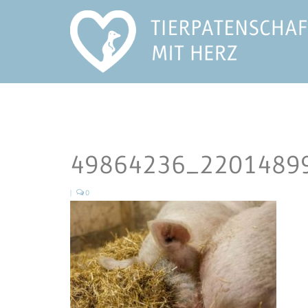
49864236_2201489
|
0