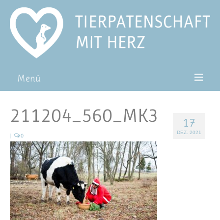
Menü
Patentiere
211204_560_MK3
17
Pat*in werden
DEZ. 2021
|
0
Patenschaft verschenken
Blog
FAQ