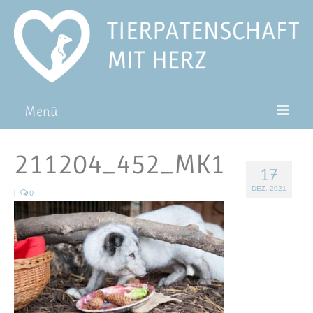
Menü
Patentiere
211204_452_MK1
17
Pat*in werden
DEZ. 2021
|
0
Patenschaft verschenken
Blog
FAQ