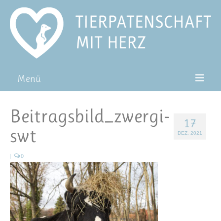
Menü
Patentiere
Beitragsbild_zwergi-
17
Pat*in werden
swt
DEZ. 2021
Patenschaft verschenken
|
0
Blog
FAQ