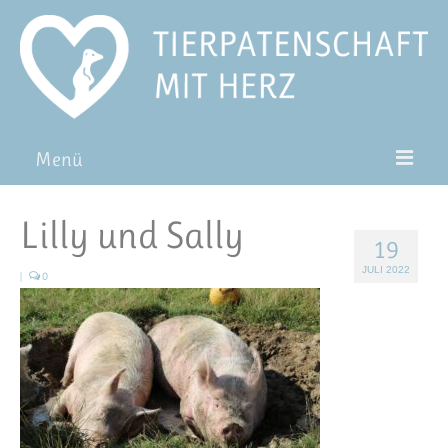
Menü
Patentiere
Lilly und Sally
19
Pat*in werden
JULI 2022
|
0
Patenschaft verschenken
Blog
FAQ