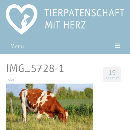
Menü
Patentiere
IMG_5728-1
19
Pat*in werden
JULI 2022
|
0
Patenschaft verschenken
Blog
FAQ