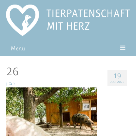
Menü
Patentiere
26
19
Pat*in werden
JULI 2022
|
0
Patenschaft verschenken
Blog
FAQ