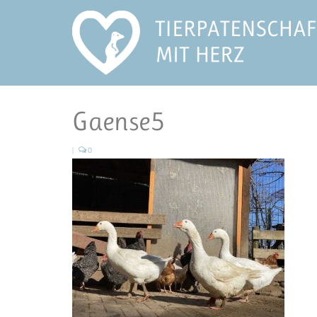
Gaense5
|
0