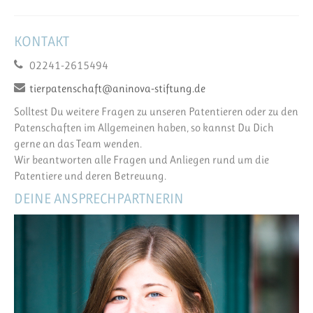
KONTAKT
02241-2615494
tierpatenschaft@aninova-stiftung.de
Solltest Du weitere Fragen zu unseren Patentieren oder zu den
Patenschaften im Allgemeinen haben, so kannst Du Dich
gerne an das Team wenden.
Wir beantworten alle Fragen und Anliegen rund um die
Patentiere und deren Betreuung.
DEINE ANSPRECHPARTNERIN